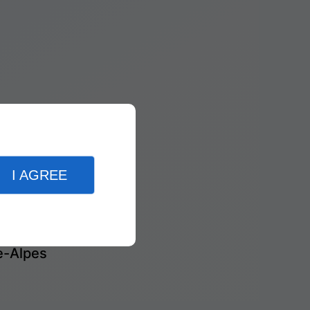
I AGREE
e-Alpes