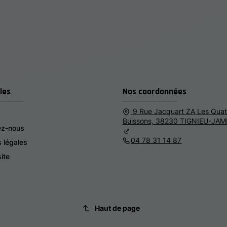
les
Nos coordonnées
9 Rue Jacquart ZA Les Quat
Buissons,
38230
TIGNIEU-JAM
ez-nous
04 78 31 14 87
 légales
ite
Haut de page