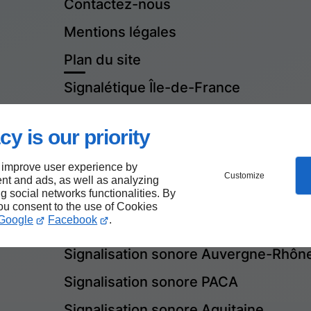
Contactez-nous
Mentions légales
Plan du site
Signalétique Île-de-France
Signalétique Auvergne-Rhône-Alpes
cy is our priority
Signalétique PACA
 improve user experience by
Signalétique Aquitaine
Customize
nt and ads, as well as analyzing
ng social networks functionalities. By
Signalétique Bretagne
you consent to the use of Cookies
Google
Facebook
.
Signalisation sonore Île-de-France
Signalisation sonore Auvergne-Rhôn
Signalisation sonore PACA
Signalisation sonore Aquitaine