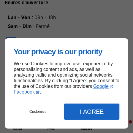
Heures d'ouverture
Lun - Ven
: 09h - 18h
Sam - Dim
: Fermé
Your privacy is our priority
We use Cookies to improve user experience by
Haut de page
personalising content and ads, as well as
analyzing traffic and optimizing social networks
functionalities. By clicking "I Agree" you consent to
the use of Cookies from our providers
Google
Facebook
.
I AGREE
Customize
Menu
Infos
Contact